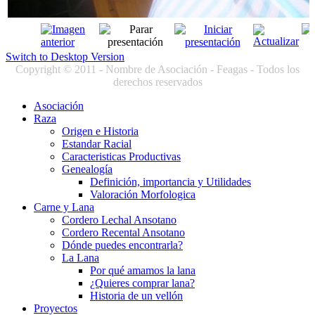
Switch to Desktop Version
Copyright © 2011 - Nombre de Asociación - Feagas - Todos los
derechos reservados
Asociación
Raza
Origen e Historia
Estandar Racial
Caracteristicas Productivas
Genealogía
Definición, importancia y Utilidades
Valoración Morfologica
Carne y Lana
Cordero Lechal Ansotano
Cordero Recental Ansotano
Dónde puedes encontrarla?
La Lana
Por qué amamos la lana
¿Quieres comprar lana?
Historia de un vellón
Proyectos