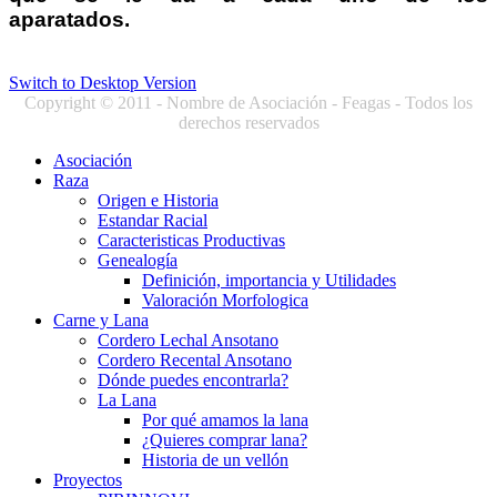
aparatados.
Switch to Desktop Version
Copyright © 2011 - Nombre de Asociación - Feagas - Todos los
derechos reservados
Asociación
Raza
Origen e Historia
Estandar Racial
Caracteristicas Productivas
Genealogía
Definición, importancia y Utilidades
Valoración Morfologica
Carne y Lana
Cordero Lechal Ansotano
Cordero Recental Ansotano
Dónde puedes encontrarla?
La Lana
Por qué amamos la lana
¿Quieres comprar lana?
Historia de un vellón
Proyectos